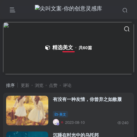
精选美文
共60篇
排序
更新
浏览
点赞
评论
有没有一种友情，你曾弃之如敝履
美文
2023-08-10
240
沉睡在时光中的乌托邦