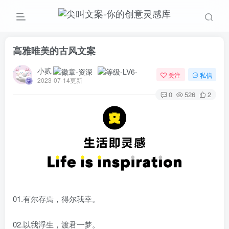
高雅唯美的古风文案
小贰
关注
私信
2023-07-14更新
0
526
2
01.有尔存焉，得尔我幸。
02.以我浮生，渡君一梦。