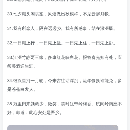
30.七夕湖头闲眺望，风烟做出秋模样，不见云屏月帐。
31.我有所念人，隔在远远乡。我有所感事，结在深深肠。
32.一日湖上行，一日湖上坐。一日湖上住，一日湖上卧。
33.江深竹静两三家，多事红花映白花。报答春光知有处，应
须美酒送生涯。
34.银汉星河一月轮，今来古往话浮沉，流年偷换谁能免，多
是苍苍白发人。
35.万里归来颜愈少，微笑，笑时犹带岭梅香。试问岭南应不
好，却道：此心安处是吾乡。