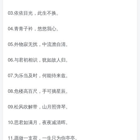
03.依依目光，此生不换。
04.青青子衿，悠悠我心。
05.外物寂无扰，中流澹自清。
06.与君初相识，犹如故人归。
07.为乐当及时，何能待来兹。
08.危楼高百尺，手可摘星辰。
09.松风吹解带，山月照弹琴。
10.思君如满月，夜夜减清晖。
11.愿做一支荷，一生只为你亭亭。