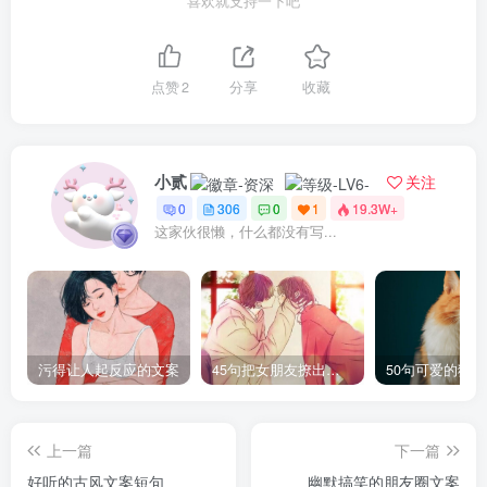
喜欢就支持一下吧
点赞
2
分享
收藏
小贰
关注
0
306
0
1
19.3W+
这家伙很懒，什么都没有写...
污得让人起反应的文案
45句把女朋友撩出水的句子
50句可爱的猫
上一篇
下一篇
好听的古风文案短句
幽默搞笑的朋友圈文案