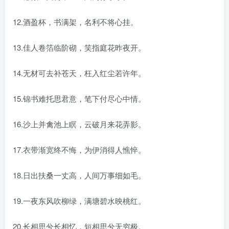
12.酒盈杯，书满架，名利不将心挂。
13.佳人卷箔临阶砌，笑指庭花昨夜开。
14.无材可去补苍天，枉入红尘若许年。
15.锦书难托思君意，笔下付尽心中情。
16.沙上并禽池上瞑，云破月来花弄影。
17.衣带渐宽终不悔，为伊消得人憔悴。
18.日出扶桑一丈高，人间万事细如毛。
19.一夜东风吹柳绿，满塘碧水映桃红。
20.长相思兮长相忆，短相思兮无穷极。