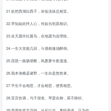
21.欲把西湖比西子，浓妆淡抹总相宜。
22.早知如此绊人心，何如当初莫相识。
23.在天愿作比翼鸟，在地愿为连理枝。
24.一生大笑能几回，斗酒相逢须醉倒。
25.琵琶一曲肠堪断，风萧萧兮夜漫漫。
26.我本渔樵孟诸野，一生自是悠悠者。
27.平生不会相思，才会相思，便害相思。
28.宜言饮酒，与子偕老。琴瑟在御，莫不静好。
29.我愿执笔弃花间，从此以后，离经易道，只为你。