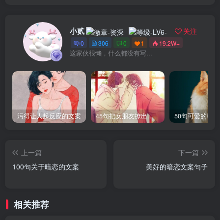
小贰
关注
0
306
0
1
19.2W+
这家伙很懒，什么都没有写...
污得让人起反应的文案
45句把女朋友撩出水的句子
50句可爱的猫
上一篇
下一篇
100句关于暗恋的文案
美好的暗恋文案句子
相关推荐