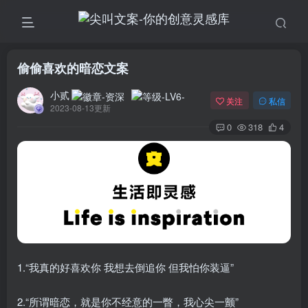
偷偷喜欢的暗恋文案
小贰
关注
私信
2023-08-13更新
0
318
4
1.“我真的好喜欢你 我想去倒追你 但我怕你装逼”
2.“所谓暗恋，就是你不经意的一瞥，我心尖一颤”