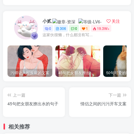
小贰
关注
0
306
0
1
19.3W+
这家伙很懒，什么都没有写...
污得让人起反应的文案
45句把女朋友撩出水的句子
50句可爱的猫
上一篇
下一篇
45句把女朋友撩出水的句子
情侣之间的污污开车文案
相关推荐