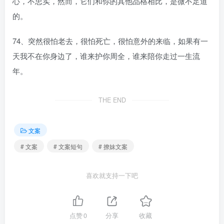
心，不忠实，然而，它们和你的其他品格相比，是微不足道
的。
74、突然很怕老去，很怕死亡，很怕意外的来临，如果有一
天我不在你身边了，谁来护你周全，谁来陪你走过一生流
年。
THE END
文案
# 文案
# 文案短句
# 撩妹文案
喜欢就支持一下吧
点赞
0
分享
收藏