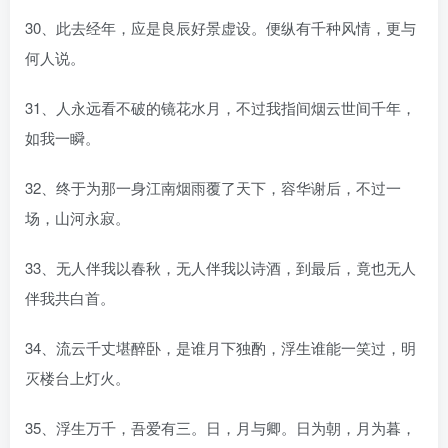
30、此去经年，应是良辰好景虚设。便纵有千种风情，更与
何人说。
31、人永远看不破的镜花水月，不过我指间烟云世间千年，
如我一瞬。
32、终于为那一身江南烟雨覆了天下，容华谢后，不过一
场，山河永寂。
33、无人伴我以春秋，无人伴我以诗酒，到最后，竟也无人
伴我共白首。
34、流云千丈堪醉卧，是谁月下独酌，浮生谁能一笑过，明
灭楼台上灯火。
35、浮生万千，吾爱有三。日，月与卿。日为朝，月为暮，