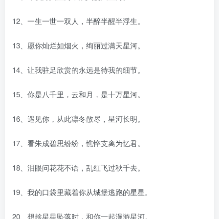
12、一生一世一双人，半醉半醒半浮生。
13、愿你灿烂如烟火，绚丽过满天星河。
14、让我驻足欣赏的永远是待我的细节。
15、你是八千里，云和月，是十万星河。
16、遇见你，从此凛冬散尽，星河长明。
17、看朱成碧思纷纷，憔悴支离为忆君。
18、泪眼问花花不语，乱红飞过秋千去。
19、我的口袋里藏着你从城堡逃跑的星星。
20、想趁星星坠落时，和你一起漫游星河。