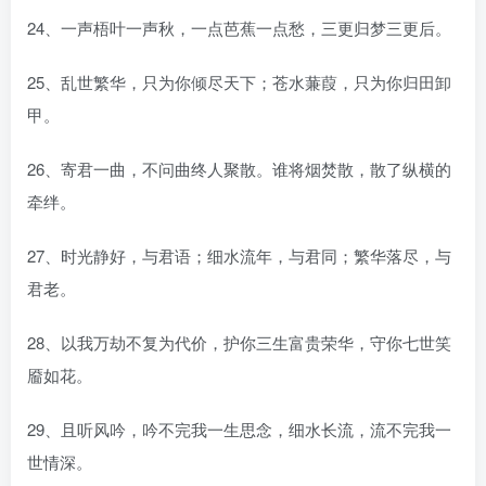
24、一声梧叶一声秋，一点芭蕉一点愁，三更归梦三更后。
25、乱世繁华，只为你倾尽天下；苍水蒹葭，只为你归田卸
甲。
26、寄君一曲，不问曲终人聚散。谁将烟焚散，散了纵横的
牵绊。
27、时光静好，与君语；细水流年，与君同；繁华落尽，与
君老。
28、以我万劫不复为代价，护你三生富贵荣华，守你七世笑
靥如花。
29、且听风吟，吟不完我一生思念，细水长流，流不完我一
世情深。