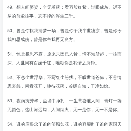
49、想人间婆娑，全无着落；看万般红紫，过眼成灰。诉不
尽的前尘往事，忘不掉的浮生三千。
50、曾是你扰我清梦一场，曾是你予我半世凄凉，曾是你令
我相思成伤，曾是你害我再无良方。
51、惊觉相思不露，原来只因已入骨，情不知所起，一往而
深。人世间有百媚千红，唯独你是我情之所钟。
52、不恋尘世浮华，不写红尘纷扰，不叹世道苍凉，不惹情
思哀怨，闲看花开，静待花落，冷暖自知，干净如始。
53、夜雨扰芳华，尘埃中挣扎，一生悲喜谁人问，青灯一盏
无颜色，这山河远阔，人间烟火，无一是你，无一不是你。
54、谁的眉眼念了谁的笑靥如花，谁的容颜乱了谁的家国天