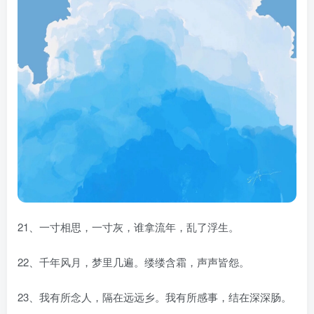
21、一寸相思，一寸灰，谁拿流年，乱了浮生。
22、千年风月，梦里几遍。缕缕含霜，声声皆怨。
23、我有所念人，隔在远远乡。我有所感事，结在深深肠。