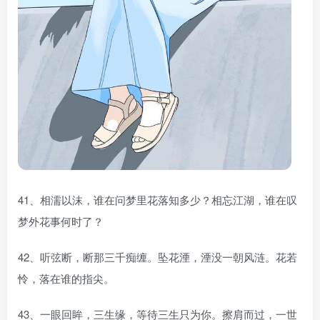
41、相濡以沫，谁在问梦里花落知多少？相忘江湖，谁在叹
梦外花事何时了？
42、听弦断，断那三千痴缠。坠花湮，湮没一朝风涟。花若
怜，落在谁的指尖。
43、一眼回眸，三生缘，等待三生只为你。擦肩而过，一世