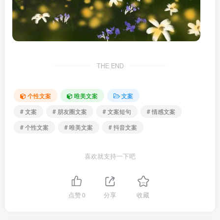
THE END
个性文案
唯美文案
文案
# 文案
# 朋友圈文案
# 文案短句
# 情感文案
# 个性文案
# 唯美文案
# 抖音文案
喜欢就支持一下吧
点赞
0
分享
收藏