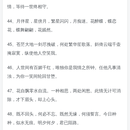
情，等待一世终相守。
44、月伴星，星傍月，繁星闪闪，月痴迷。花醉蝶，蝶恋
花，蝶舞翩翩，花嫣然。
45、苍茫大地一剑尽挽破，何处繁华笙歌落。斜倚云端千壶
掩寂寞，纵使他人空笑我。
46、人世间有百媚千红，唯独你是我情之所钟。任他凡事清
浊，为你一笑间轮回甘堕。
47、花自飘零水自流。一种相思，两处闲愁。此情无计可消
除，才下眉头，却上心头。
48、既不回头，何必不忘。既然无缘，何须誓言。今日种
种，似水无痕。明夕何夕，君已陌路。