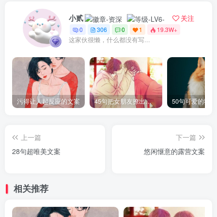
小贰
关注
0
306
0
1
19.3W+
这家伙很懒，什么都没有写...
污得让人起反应的文案
45句把女朋友撩出水的句子
50句可爱的猫
上一篇
下一篇
28句超唯美文案
悠闲惬意的露营文案
相关推荐