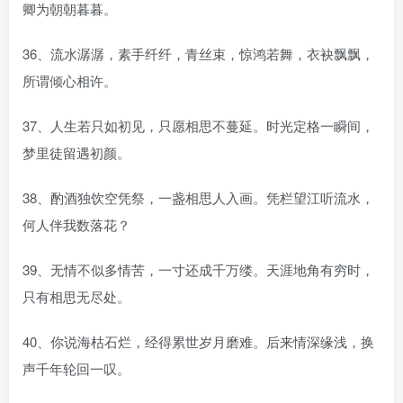
卿为朝朝暮暮。
36、流水潺潺，素手纤纤，青丝束，惊鸿若舞，衣袂飘飘，
所谓倾心相许。
37、人生若只如初见，只愿相思不蔓延。时光定格一瞬间，
梦里徒留遇初颜。
38、酌酒独饮空凭祭，一盏相思人入画。凭栏望江听流水，
何人伴我数落花？
39、无情不似多情苦，一寸还成千万缕。天涯地角有穷时，
只有相思无尽处。
40、你说海枯石烂，经得累世岁月磨难。后来情深缘浅，换
声千年轮回一叹。