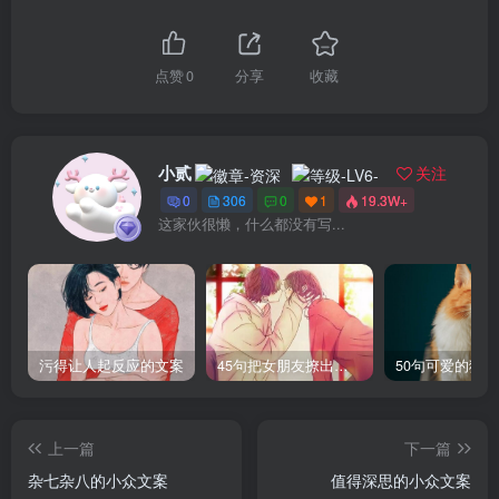
点赞
0
分享
收藏
小贰
关注
0
306
0
1
19.3W+
这家伙很懒，什么都没有写...
污得让人起反应的文案
45句把女朋友撩出水的句子
50句可爱的猫
上一篇
下一篇
杂七杂八的小众文案
值得深思的小众文案