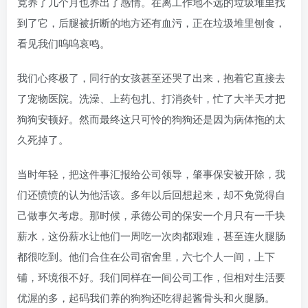
竟养了几个月也养出了感情。在离工作地不远的垃圾堆里找
到了它，后腿被折断的地方还有血污，正在垃圾堆里刨食，
看见我们呜呜哀鸣。
我们心疼极了，同行的女孩甚至还哭了出来，抱着它直接去
了宠物医院。洗澡、上药包扎、打消炎针，忙了大半天才把
狗狗安顿好。然而最终这只可怜的狗狗还是因为病体拖的太
久死掉了。
当时年轻，把这件事汇报给公司领导，肇事保安被开除，我
们还愤愤的认为他活该。多年以后回想起来，却不免觉得自
己做事欠考虑。那时候，承德公司的保安一个月只有一千块
薪水，这份薪水让他们一周吃一次肉都艰难，甚至连火腿肠
都很吃到。他们合住在公司宿舍里，六七个人一间，上下
铺，环境很不好。我们同样在一间公司工作，但相对生活要
优渥的多，起码我们养的狗狗还吃得起酱骨头和火腿肠。