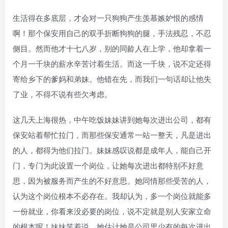
生活得在多底层，才会对一只狗狗产生羡慕嫉妒恨的感情
啊！那个保安用自己的双手折断狗狗的腿，手法残忍，不忍
侧目。然而他才十七八岁，别的同龄人在上学，他却拿着一
个月一千块的薪水辛苦讨着生活。而这一千块，说不定还得
寄给乡下的爹妈和弟妹。他错在先，而我们一句话却让他失
了业，不得不说有些欠考虑。
这几天上海很热，中午吃饭妹妹讲到她每次进出公司，都有
保安站着帮忙拉门，而那些保安通常一站一整天，凡是进出
的人，都得为他们拉门。妹妹感叹说都是成年人，能自己开
门，专门为此设置一个岗位，让她每次进出都特别不好意
思，因为被服务而产生的不好意思。她同情那些受苦的人，
认为这个岗位根本不必存在。我却认为，多一个岗位就能多
一份就业，你看来没必要的岗位，说不定就是别人安家立命
的根本呢！妹妹笑着说，她估计她是公司里少有的每次进出