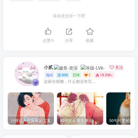
喜欢就支持一下吧
点赞
0
分享
收藏
小贰
关注
0
306
0
1
19.3W+
这家伙很懒，什么都没有写...
污得让人起反应的文案
45句把女朋友撩出水的句子
50句可爱的猫