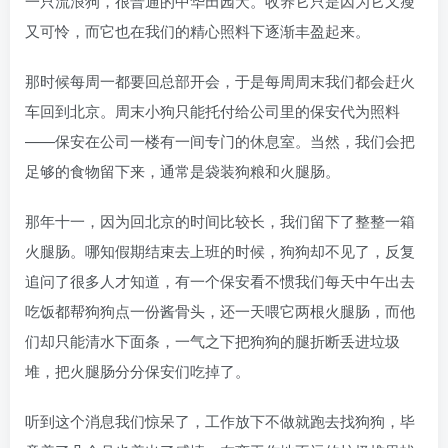
一只流浪狗，很普通的中华田园犬。收养它只是因为它又瘦
又可怜，而它也在我们的精心照料下逐渐丰盈起来。
那时候每周一都要回总部开会，于是每周周末我们都会赶火
车回到北京。周末小狗只能托付给公司里的保安代为照料
——保安在公司一楼有一间专门的休息室。当然，我们会把
足够的食物留下来，通常是袋装狗粮和火腿肠。
那年十一，因为回北京的时间比较长，我们留下了整整一箱
火腿肠。哪知假期结束去上班的时候，狗狗却不见了，反复
追问了很多人才知道，有一个保安看不惯我们每天中午出去
吃饭都帮狗狗点一份酱骨头，还一天喂它两根火腿肠，而他
们却只能清水下面条，一气之下把狗狗的腿折断丢进垃圾
堆，把火腿肠分分保安们吃掉了。
听到这个消息我们惊呆了，工作放下不做就跑去找狗狗，毕